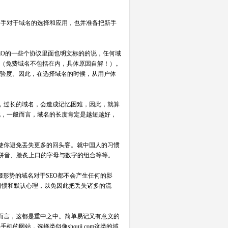
手对于域名的选择和应用，也并准备把新手
EO的一些个协议里面也明文标的的说，任何域
响（免费域名不包括在内，具体原因自解！）。
体验度。因此，在选择域名的时候，从用户体
，过长的域名，会造成记忆困难，因此，就算
此，一般而言，域名的长度肯定是越短越好，
使你避免丢失更多的回头客。就中国人的习惯
的拼音、脍炙上口的字母与数字的组合等等。
形势的域名对于SEO都不会产生任何的影
入习惯和默认心理，以免因此把丢失诸多的流
而言，这都是重中之中。简单易记又有意义的
网站，选择类似像shouji.com这类的域