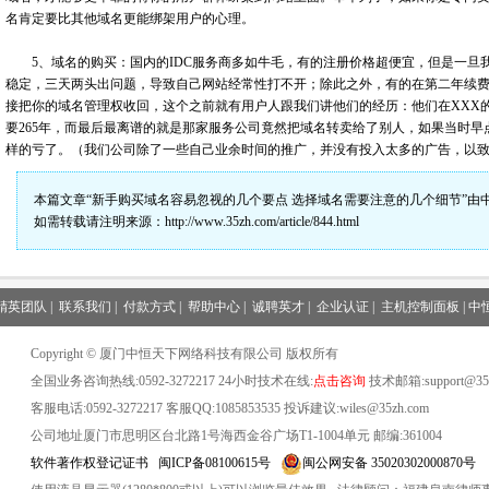
名肯定要比其他域名更能绑架用户的心理。
5、域名的购买：国内的IDC服务商多如牛毛，有的注册价格超便宜，但是一旦我
稳定，三天两头出问题，导致自己网站经常性打不开；除此之外，有的在第二年续
接把你的域名管理权收回，这个之前就有用户人跟我们讲他们的经历：他们在XXX
要265年，而最后最离谱的就是那家服务公司竟然把域名转卖给了别人，如果当时
样的亏了。（我们公司除了一些自己业余时间的推广，并没有投入太多的广告，以
本篇文章“新手购买域名容易忽视的几个要点 选择域名需要注意的几个细节”由
如需转载请注明来源：
http://www.35zh.com/article/844.html
精英团队
|
联系我们
|
付款方式
|
帮助中心
|
诚聘英才
|
企业认证
|
主机控制面板
|
中
Copyright © 厦门中恒天下网络科技有限公司 版权所有
全国业务咨询热线:0592-3272217 24小时技术在线:
点击咨询
技术邮箱:support@35z
客服电话:0592-3272217 客服QQ:1085853535 投诉建议:wiles@35zh.com
公司地址厦门市思明区台北路1号海西金谷广场T1-1004单元 邮编:361004
软件著作权登记证书
闽ICP备08100615号
闽公网安备 35020302000870号