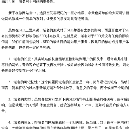
由此可见，域名对于网站的重要性。
新手在做网站当中，选择空间容易犯的一些小错误。今天也简单的给大家讲讲新
做网站做成一个简单的系列，让更多的朋友对此有迹可循。
虽然在SEO上面来说，域名的形式对于SEO并没有太多的影响，而且百度对于S
名的形势都并不影响你的SEO排名效果，也就是说，域名对于SEO并没有任何的影
但是，我们在前面也说过，SEO的最终目的是为用户服务，因此它的核心点是用户
验度来讲，也是有一定的考究的。
1、域名的长度：其实域名的长度能够直接影响到用户的回头率，通俗点儿来讲
再好的网站，普通客户想要下次再次登陆，或许就会因为域名太长而导致失败。因
长度最好控制在3~6个字之间。
2、域名的可记忆性：这个问题同域名的长度都是一样，简单易记的域名，能够
而言，简易忆记的域名形势最好是2~5个纯数字、有意义的字母、两个或者三个词
3、域名的类型：虽然各搜索引擎所下的SEO指导书上面明确的都说有，任何后缀
响。但是就用户的习惯和体验度而言，建议选择域名：.com 。更加符合用户的输
量。
4、域名的意义：即域名与网站主题的一个相关性。应当说，对于任何一家网站
域名，才能够更牢靠的将你的用户群体绑架到网站上面。举个列子，如果你是专门卖手机的