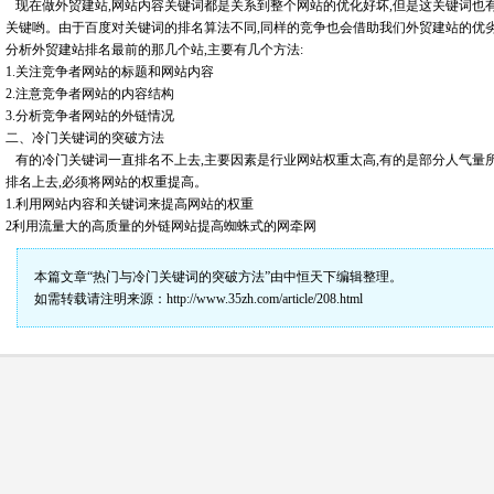
现在做外贸建站,网站内容关键词都是关系到整个网站的优化好坏,但是这关键词也
关键哟。由于百度对关键词的排名算法不同,同样的竞争也会借助我们外贸建站的优
分析外贸建站排名最前的那几个站,主要有几个方法:
1.关注竞争者网站的标题和网站内容
2.注意竞争者网站的内容结构
3.分析竞争者网站的外链情况
二、冷门关键词的突破方法
有的冷门关键词一直排名不上去,主要因素是行业网站权重太高,有的是部分人气量
排名上去,必须将网站的权重提高。
1.利用网站内容和关键词来提高网站的权重
2利用流量大的高质量的外链网站提高蜘蛛式的网牵网
本篇文章“热门与冷门关键词的突破方法”由
中恒天下
编辑整理。
如需转载请注明来源：
http://www.35zh.com/article/208.html